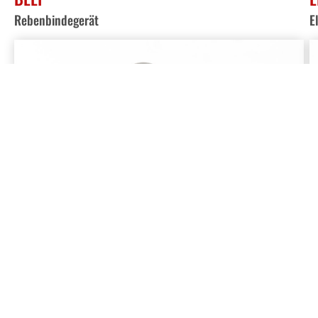
Rebenbindegerät
E
DETAILS