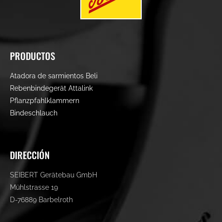
PRODUCTOS
Saltar
Atadora de sarmientos Beli
navegación
Rebenbindegerät Attalink
Pflanzpfahlklammern
Bindeschlauch
DIRECCIÓN
SEIBERT Gerätebau GmbH
Mühlstrasse 19
D-76889 Barbelroth