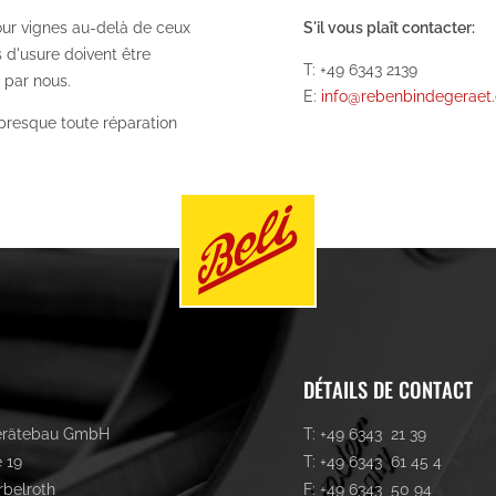
our vignes au-delà de ceux
S'il vous plaît contacter:
s d'usure doivent être
T: +49 6343 2139
 par nous.
E:
info@rebenbindegeraet
 presque toute réparation
DÉTAILS DE CONTACT
erätebau GmbH
T: +49 6343 21 39
 19
T: +49 6343 61 45 4
rbelroth
F: +49 6343 50 94