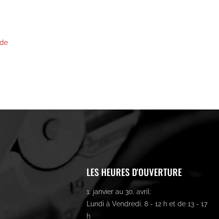
.de
LES HEURES D'OUVERTURE
1. janvier au 30. avril:
Lundi à Vendredi: 8 - 12 h et de 13 - 17
h